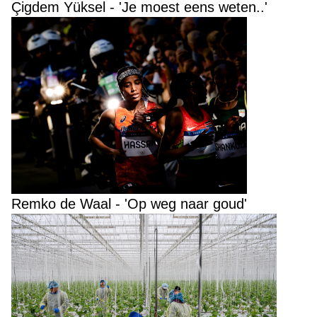
Çigdem Yüksel - 'Je moest eens weten..'
Remko de Waal - 'Op weg naar goud'