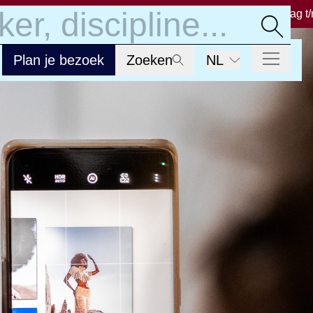
Welkom bij Fotomuseum Hilversum − Dinsdag t/m
Plan je bezoek
Zoeken
NL