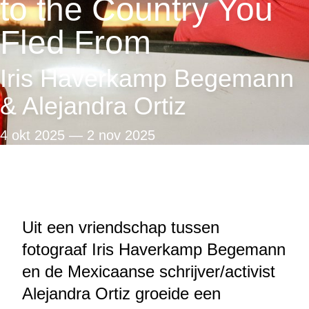
to the Country You
Fled From
Iris Haverkamp Begemann
& Alejandra Ortiz
4 okt 2025
—
2 nov 2025
Uit een vriendschap tussen
fotograaf Iris Haverkamp Begemann
en de Mexicaanse schrijver/activist
Alejandra Ortiz groeide een