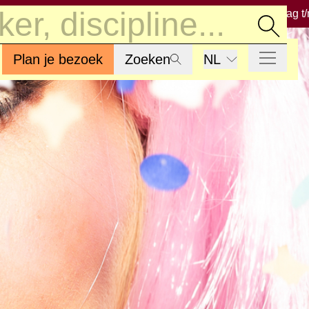
Welkom bij Fotomuseum Hilversum − Dinsdag t/m
Plan je bezoek
Zoeken
NL