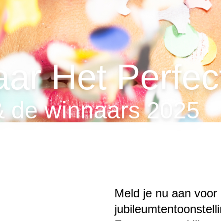
aar Het Perfec
 & de winnaars 2025
Meld je nu aan voor
jubileumtentoonstell